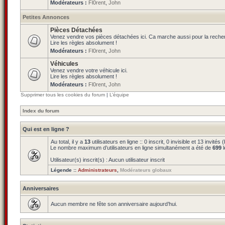
Modérateurs :
Fl0rent
,
John
Petites Annonces
Pièces Détachées
Venez vendre vos pièces détachées ici. Ca marche aussi pour la reche
Lire les règles absolument !
Modérateurs :
Fl0rent
,
John
Véhicules
Venez vendre votre véhicule ici.
Lire les règles absolument !
Modérateurs :
Fl0rent
,
John
Supprimer tous les cookies du forum
|
L’équipe
Index du forum
Qui est en ligne ?
Au total, il y a
13
utilisateurs en ligne :: 0 inscrit, 0 invisible et 13 invit
Le nombre maximum d’utilisateurs en ligne simultanément a été de
699
l
Utilisateur(s) inscrit(s) : Aucun utilisateur inscrit
Légende ::
Administrateurs
,
Modérateurs globaux
Anniversaires
Aucun membre ne fête son anniversaire aujourd’hui.