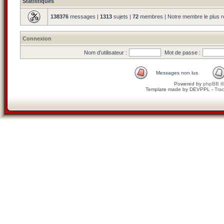
Statistiques
138376
messages |
1313
sujets |
72
membres | Notre membre le plus r
Connexion
Nom d’utilisateur :
Mot de passe :
Messages non lus
Powered by
phpBB
©
Template made by
DEVPPL
-
Trad