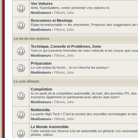
Vos Voitures
Amis TeamSudiens, venez présenter vos voitures ici.
Modérateurs :
Fl0rent
,
John
Rencontres et Meetings
Etape incontournable => les rencontres. Proposez des suggestions de ren
Modérateurs :
Fl0rent
,
John
La vie de vos voitures
Technique, Conseils et Problèmes, Sono
Tout ce qui concerne l'entretien de votre véhicule et les soucis que vou
Modérateurs :
Fl0rent
,
John
Préparation
Le coin prépa du forum... Ici on cherche les poneys !
Modérateurs :
Fl0rent
,
John
Le coin détente
Compétition
Ici on parle de la compétition automobile, du kart, des journées PO, de
trouverez également un partenariat avec pièces auto sport !
Modérateurs :
Fl0rent
,
John
Multimédia
La partie High-Tech ! C'est la section des nouvelles technologies et des
Modérateurs :
Fl0rent
,
John
Le Monde Automobile
Cette section est réservé à la vie automobile en général. Les nouveauté
photos, vidéos.