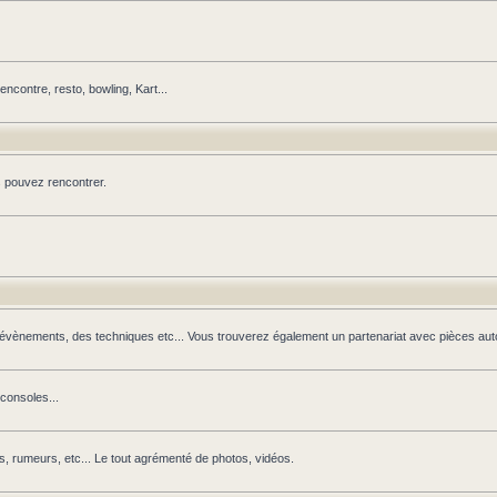
contre, resto, bowling, Kart...
s pouvez rencontrer.
s évènements, des techniques etc... Vous trouverez également un partenariat avec pièces auto
 consoles...
s, rumeurs, etc... Le tout agrémenté de photos, vidéos.