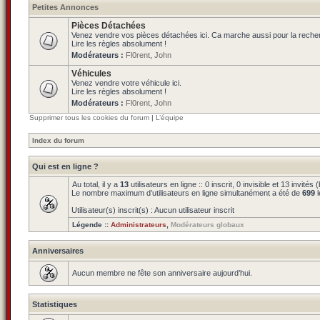
Petites Annonces
Pièces Détachées
Venez vendre vos pièces détachées ici. Ca marche aussi pour la reche
Lire les règles absolument !
Modérateurs :
Fl0rent
,
John
Véhicules
Venez vendre votre véhicule ici.
Lire les règles absolument !
Modérateurs :
Fl0rent
,
John
Supprimer tous les cookies du forum
|
L’équipe
Index du forum
Qui est en ligne ?
Au total, il y a
13
utilisateurs en ligne :: 0 inscrit, 0 invisible et 13 invit
Le nombre maximum d’utilisateurs en ligne simultanément a été de
699
l
Utilisateur(s) inscrit(s) : Aucun utilisateur inscrit
Légende ::
Administrateurs
,
Modérateurs globaux
Anniversaires
Aucun membre ne fête son anniversaire aujourd’hui.
Statistiques