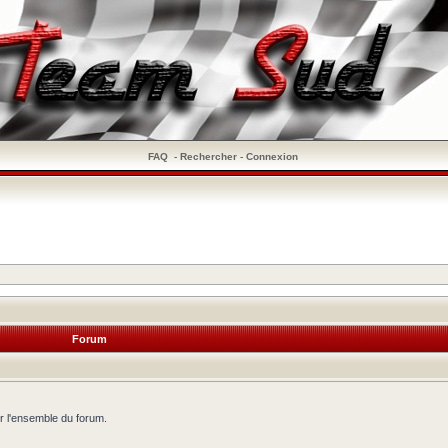
FAQ
-
Rechercher
-
Connexion
Forum
r l'ensemble du forum.