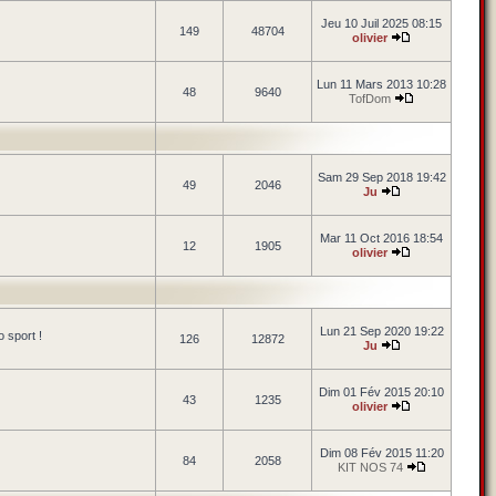
Jeu 10 Juil 2025 08:15
149
48704
olivier
Lun 11 Mars 2013 10:28
48
9640
TofDom
Sam 29 Sep 2018 19:42
49
2046
Ju
Mar 11 Oct 2016 18:54
12
1905
olivier
Lun 21 Sep 2020 19:22
 sport !
126
12872
Ju
Dim 01 Fév 2015 20:10
43
1235
olivier
Dim 08 Fév 2015 11:20
84
2058
KIT NOS 74