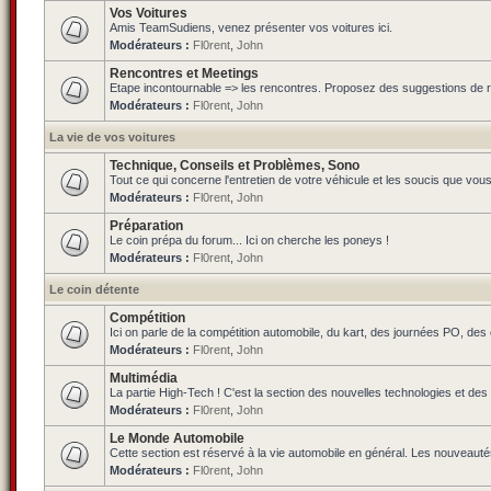
Vos Voitures
Amis TeamSudiens, venez présenter vos voitures ici.
Modérateurs :
Fl0rent
,
John
Rencontres et Meetings
Etape incontournable => les rencontres. Proposez des suggestions de ren
Modérateurs :
Fl0rent
,
John
La vie de vos voitures
Technique, Conseils et Problèmes, Sono
Tout ce qui concerne l'entretien de votre véhicule et les soucis que vou
Modérateurs :
Fl0rent
,
John
Préparation
Le coin prépa du forum... Ici on cherche les poneys !
Modérateurs :
Fl0rent
,
John
Le coin détente
Compétition
Ici on parle de la compétition automobile, du kart, des journées PO, de
Modérateurs :
Fl0rent
,
John
Multimédia
La partie High-Tech ! C'est la section des nouvelles technologies et des
Modérateurs :
Fl0rent
,
John
Le Monde Automobile
Cette section est réservé à la vie automobile en général. Les nouveauté
Modérateurs :
Fl0rent
,
John