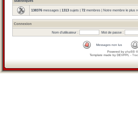
Statistiques
138376
messages |
1313
sujets |
72
membres | Notre membre le plus r
Connexion
Nom d’utilisateur :
Mot de passe :
Messages non lus
Powered by
phpBB
©
Template made by
DEVPPL
-
Trad