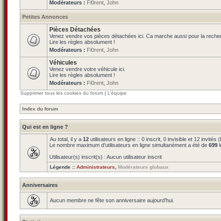
Modérateurs :
Fl0rent
,
John
Petites Annonces
Pièces Détachées
Venez vendre vos pièces détachées ici. Ca marche aussi pour la reche
Lire les règles absolument !
Modérateurs :
Fl0rent
,
John
Véhicules
Venez vendre votre véhicule ici.
Lire les règles absolument !
Modérateurs :
Fl0rent
,
John
Supprimer tous les cookies du forum
|
L’équipe
Index du forum
Qui est en ligne ?
Au total, il y a
12
utilisateurs en ligne :: 0 inscrit, 0 invisible et 12 invit
Le nombre maximum d’utilisateurs en ligne simultanément a été de
699
l
Utilisateur(s) inscrit(s) : Aucun utilisateur inscrit
Légende ::
Administrateurs
,
Modérateurs globaux
Anniversaires
Aucun membre ne fête son anniversaire aujourd’hui.