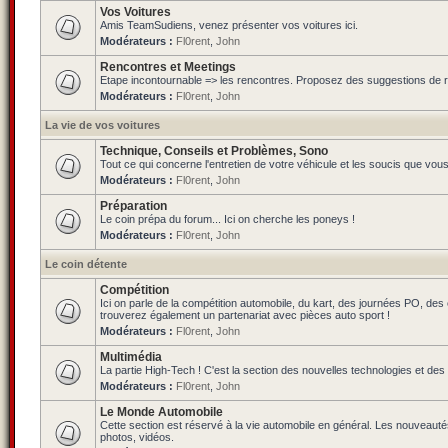
Vos Voitures
Amis TeamSudiens, venez présenter vos voitures ici.
Modérateurs :
Fl0rent
,
John
Rencontres et Meetings
Etape incontournable => les rencontres. Proposez des suggestions de ren
Modérateurs :
Fl0rent
,
John
La vie de vos voitures
Technique, Conseils et Problèmes, Sono
Tout ce qui concerne l'entretien de votre véhicule et les soucis que vou
Modérateurs :
Fl0rent
,
John
Préparation
Le coin prépa du forum... Ici on cherche les poneys !
Modérateurs :
Fl0rent
,
John
Le coin détente
Compétition
Ici on parle de la compétition automobile, du kart, des journées PO, de
trouverez également un partenariat avec pièces auto sport !
Modérateurs :
Fl0rent
,
John
Multimédia
La partie High-Tech ! C'est la section des nouvelles technologies et des
Modérateurs :
Fl0rent
,
John
Le Monde Automobile
Cette section est réservé à la vie automobile en général. Les nouveauté
photos, vidéos.