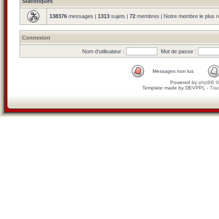
Statistiques
138376
messages |
1313
sujets |
72
membres | Notre membre le plus r
Connexion
Nom d’utilisateur :
Mot de passe :
Messages non lus
Powered by
phpBB
©
Template made by
DEVPPL
-
Trad