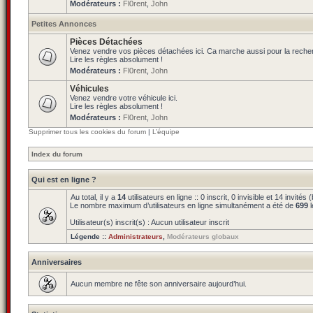
Modérateurs :
Fl0rent
,
John
Petites Annonces
Pièces Détachées
Venez vendre vos pièces détachées ici. Ca marche aussi pour la reche
Lire les règles absolument !
Modérateurs :
Fl0rent
,
John
Véhicules
Venez vendre votre véhicule ici.
Lire les règles absolument !
Modérateurs :
Fl0rent
,
John
Supprimer tous les cookies du forum
|
L’équipe
Index du forum
Qui est en ligne ?
Au total, il y a
14
utilisateurs en ligne :: 0 inscrit, 0 invisible et 14 invit
Le nombre maximum d’utilisateurs en ligne simultanément a été de
699
l
Utilisateur(s) inscrit(s) : Aucun utilisateur inscrit
Légende ::
Administrateurs
,
Modérateurs globaux
Anniversaires
Aucun membre ne fête son anniversaire aujourd’hui.