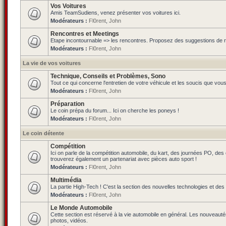
Vos Voitures
Amis TeamSudiens, venez présenter vos voitures ici.
Modérateurs :
Fl0rent
,
John
Rencontres et Meetings
Etape incontournable => les rencontres. Proposez des suggestions de ren
Modérateurs :
Fl0rent
,
John
La vie de vos voitures
Technique, Conseils et Problèmes, Sono
Tout ce qui concerne l'entretien de votre véhicule et les soucis que vou
Modérateurs :
Fl0rent
,
John
Préparation
Le coin prépa du forum... Ici on cherche les poneys !
Modérateurs :
Fl0rent
,
John
Le coin détente
Compétition
Ici on parle de la compétition automobile, du kart, des journées PO, de
trouverez également un partenariat avec pièces auto sport !
Modérateurs :
Fl0rent
,
John
Multimédia
La partie High-Tech ! C'est la section des nouvelles technologies et des
Modérateurs :
Fl0rent
,
John
Le Monde Automobile
Cette section est réservé à la vie automobile en général. Les nouveauté
photos, vidéos.