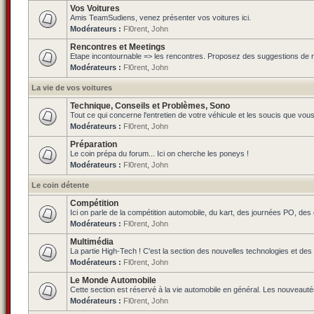
Vos Voitures
Amis TeamSudiens, venez présenter vos voitures ici.
Modérateurs :
Fl0rent
,
John
Rencontres et Meetings
Etape incontournable => les rencontres. Proposez des suggestions de ren
Modérateurs :
Fl0rent
,
John
La vie de vos voitures
Technique, Conseils et Problèmes, Sono
Tout ce qui concerne l'entretien de votre véhicule et les soucis que vou
Modérateurs :
Fl0rent
,
John
Préparation
Le coin prépa du forum... Ici on cherche les poneys !
Modérateurs :
Fl0rent
,
John
Le coin détente
Compétition
Ici on parle de la compétition automobile, du kart, des journées PO, de
Modérateurs :
Fl0rent
,
John
Multimédia
La partie High-Tech ! C'est la section des nouvelles technologies et des
Modérateurs :
Fl0rent
,
John
Le Monde Automobile
Cette section est réservé à la vie automobile en général. Les nouveauté
Modérateurs :
Fl0rent
,
John