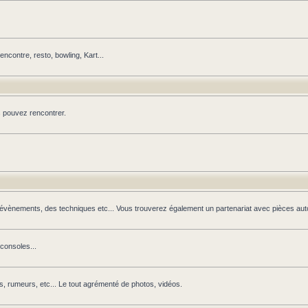
contre, resto, bowling, Kart...
s pouvez rencontrer.
s évènements, des techniques etc... Vous trouverez également un partenariat avec pièces auto
 consoles...
s, rumeurs, etc... Le tout agrémenté de photos, vidéos.