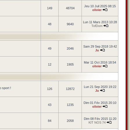
Jeu 10 Juil 2025 08:15
149
48704
olivier
Lun 11 Mars 2013 10:28
48
9640
TofDom
Sam 29 Sep 2018 19:42
49
2046
Ju
Mar 11 Oct 2016 18:54
12
1905
olivier
Lun 21 Sep 2020 19:22
 sport !
126
12872
Ju
Dim 01 Fév 2015 20:10
43
1235
olivier
Dim 08 Fév 2015 11:20
84
2058
KIT NOS 74