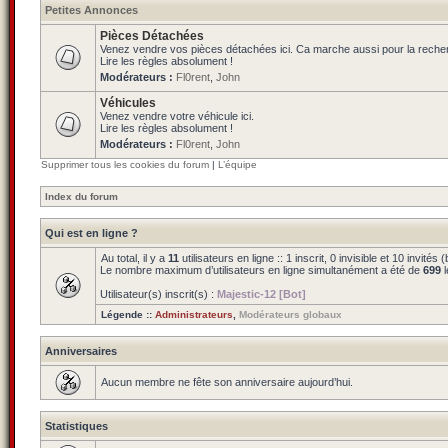
Petites Annonces
Pièces Détachées
Venez vendre vos pièces détachées ici. Ca marche aussi pour la reche
Lire les règles absolument !
Modérateurs :
Fl0rent
,
John
Véhicules
Venez vendre votre véhicule ici.
Lire les règles absolument !
Modérateurs :
Fl0rent
,
John
Supprimer tous les cookies du forum
|
L’équipe
Index du forum
Qui est en ligne ?
Au total, il y a
11
utilisateurs en ligne :: 1 inscrit, 0 invisible et 10 invit
Le nombre maximum d’utilisateurs en ligne simultanément a été de
699
l
Utilisateur(s) inscrit(s) :
Majestic-12 [Bot]
Légende ::
Administrateurs
,
Modérateurs globaux
Anniversaires
Aucun membre ne fête son anniversaire aujourd’hui.
Statistiques