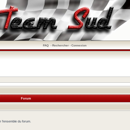
FAQ
-
Rechercher
-
Connexion
Forum
r l'ensemble du forum.