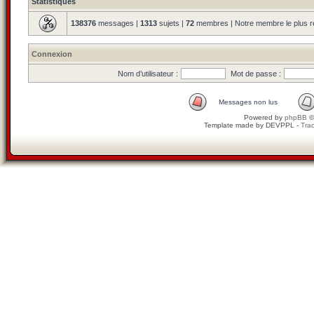
Statistiques
138376
messages |
1313
sujets |
72
membres | Notre membre le plus r
Connexion
Nom d’utilisateur :
Mot de passe :
Messages non lus
Powered by
phpBB
©
Template made by
DEVPPL
-
Trad