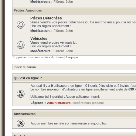
Modérateurs :
Fl0rent
,
John
Petites Annonces
Pièces Détachées
Venez vendre vos pièces détachées ici. Ca marche aussi pour la reche
Lire les règles absolument !
Modérateurs :
Fl0rent
,
John
Véhicules
Venez vendre votre véhicule ici.
Lire les règles absolument !
Modérateurs :
Fl0rent
,
John
Supprimer tous les cookies du forum
|
L’équipe
Index du forum
Qui est en ligne ?
Au total, il y a
9
utilisateurs en ligne :: 0 inscrit, 0 invisible et 9 invités 
Le nombre maximum d’utilisateurs en ligne simultanément a été de
699
l
Utilisateur(s) inscrit(s) : Aucun utilisateur inscrit
Légende ::
Administrateurs
,
Modérateurs globaux
Anniversaires
Aucun membre ne fête son anniversaire aujourd’hui.