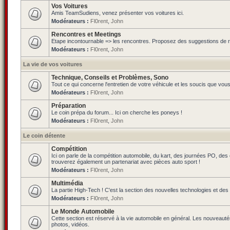
Vos Voitures
Amis TeamSudiens, venez présenter vos voitures ici.
Modérateurs :
Fl0rent
,
John
Rencontres et Meetings
Etape incontournable => les rencontres. Proposez des suggestions de ren
Modérateurs :
Fl0rent
,
John
La vie de vos voitures
Technique, Conseils et Problèmes, Sono
Tout ce qui concerne l'entretien de votre véhicule et les soucis que vou
Modérateurs :
Fl0rent
,
John
Préparation
Le coin prépa du forum... Ici on cherche les poneys !
Modérateurs :
Fl0rent
,
John
Le coin détente
Compétition
Ici on parle de la compétition automobile, du kart, des journées PO, de
trouverez également un partenariat avec pièces auto sport !
Modérateurs :
Fl0rent
,
John
Multimédia
La partie High-Tech ! C'est la section des nouvelles technologies et des
Modérateurs :
Fl0rent
,
John
Le Monde Automobile
Cette section est réservé à la vie automobile en général. Les nouveauté
photos, vidéos.