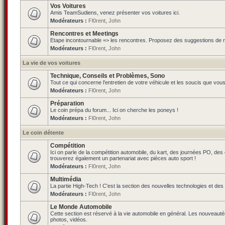
Vos Voitures
Amis TeamSudiens, venez présenter vos voitures ici.
Modérateurs :
Fl0rent
,
John
Rencontres et Meetings
Etape incontournable => les rencontres. Proposez des suggestions de ren
Modérateurs :
Fl0rent
,
John
La vie de vos voitures
Technique, Conseils et Problèmes, Sono
Tout ce qui concerne l'entretien de votre véhicule et les soucis que vou
Modérateurs :
Fl0rent
,
John
Préparation
Le coin prépa du forum... Ici on cherche les poneys !
Modérateurs :
Fl0rent
,
John
Le coin détente
Compétition
Ici on parle de la compétition automobile, du kart, des journées PO, de
trouverez également un partenariat avec pièces auto sport !
Modérateurs :
Fl0rent
,
John
Multimédia
La partie High-Tech ! C'est la section des nouvelles technologies et des
Modérateurs :
Fl0rent
,
John
Le Monde Automobile
Cette section est réservé à la vie automobile en général. Les nouveauté
photos, vidéos.