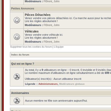
Modérateurs :
Fl0rent
,
John
Petites Annonces
Pièces Détachées
Venez vendre vos pièces détachées ici. Ca marche aussi pour la reche
Lire les règles absolument !
Modérateurs :
Fl0rent
,
John
Véhicules
Venez vendre votre véhicule ici.
Lire les règles absolument !
Modérateurs :
Fl0rent
,
John
Supprimer tous les cookies du forum
|
L’équipe
Index du forum
Qui est en ligne ?
Au total, il y a
9
utilisateurs en ligne :: 0 inscrit, 0 invisible et 9 invités 
Le nombre maximum d’utilisateurs en ligne simultanément a été de
699
l
Utilisateur(s) inscrit(s) : Aucun utilisateur inscrit
Légende ::
Administrateurs
,
Modérateurs globaux
Anniversaires
Aucun membre ne fête son anniversaire aujourd’hui.