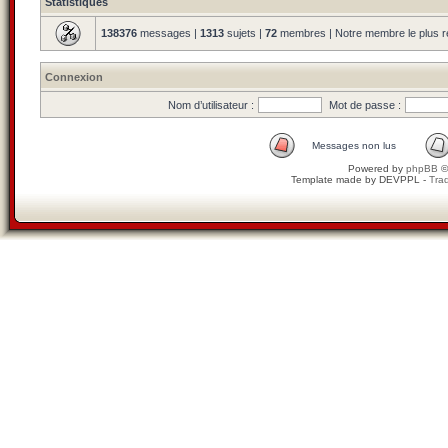
Statistiques
138376
messages |
1313
sujets |
72
membres | Notre membre le plus r
Connexion
Nom d’utilisateur :
Mot de passe :
Messages non lus
Powered by
phpBB
©
Template made by
DEVPPL
-
Trad