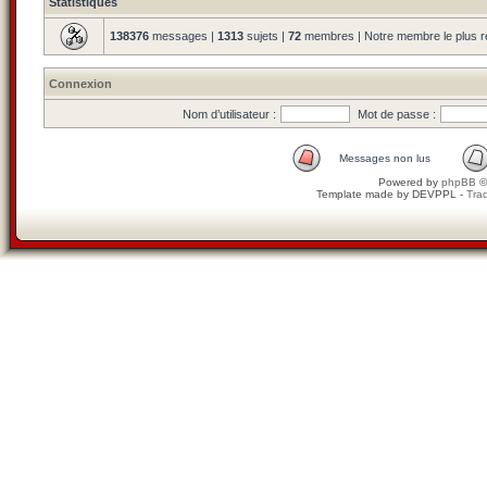
Statistiques
138376
messages |
1313
sujets |
72
membres | Notre membre le plus r
Connexion
Nom d’utilisateur :
Mot de passe :
Messages non lus
Powered by
phpBB
©
Template made by
DEVPPL
-
Trad