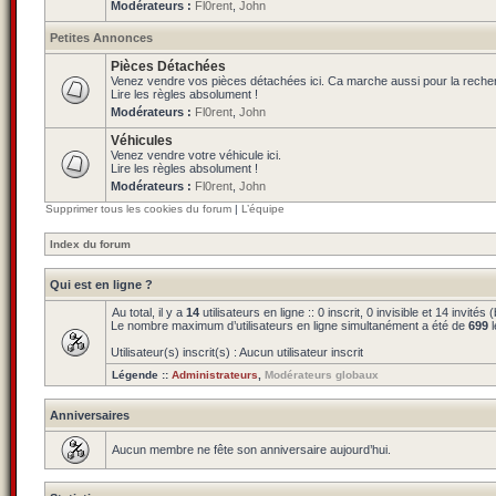
Modérateurs :
Fl0rent
,
John
Petites Annonces
Pièces Détachées
Venez vendre vos pièces détachées ici. Ca marche aussi pour la reche
Lire les règles absolument !
Modérateurs :
Fl0rent
,
John
Véhicules
Venez vendre votre véhicule ici.
Lire les règles absolument !
Modérateurs :
Fl0rent
,
John
Supprimer tous les cookies du forum
|
L’équipe
Index du forum
Qui est en ligne ?
Au total, il y a
14
utilisateurs en ligne :: 0 inscrit, 0 invisible et 14 invit
Le nombre maximum d’utilisateurs en ligne simultanément a été de
699
l
Utilisateur(s) inscrit(s) : Aucun utilisateur inscrit
Légende ::
Administrateurs
,
Modérateurs globaux
Anniversaires
Aucun membre ne fête son anniversaire aujourd’hui.