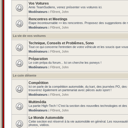
Vos Voitures
Amis TeamSudiens, venez présenter vos voitures ici.
Modérateurs :
Fl0rent
,
John
Rencontres et Meetings
Etape incontournable => les rencontres. Proposez des suggestions de ren
Modérateurs :
Fl0rent
,
John
La vie de vos voitures
Technique, Conseils et Problèmes, Sono
Tout ce qui concerne l'entretien de votre véhicule et les soucis que vou
Modérateurs :
Fl0rent
,
John
Préparation
Le coin prépa du forum... Ici on cherche les poneys !
Modérateurs :
Fl0rent
,
John
Le coin détente
Compétition
Ici on parle de la compétition automobile, du kart, des journées PO, de
trouverez également un partenariat avec pièces auto sport !
Modérateurs :
Fl0rent
,
John
Multimédia
La partie High-Tech ! C'est la section des nouvelles technologies et des
Modérateurs :
Fl0rent
,
John
Le Monde Automobile
Cette section est réservé à la vie automobile en général. Les nouveauté
photos, vidéos.