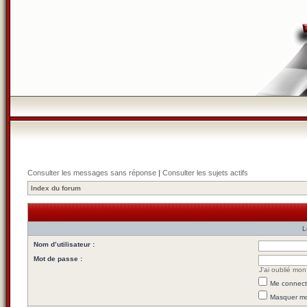
Consulter les messages sans réponse
|
Consulter les sujets actifs
Index du forum
L
Nom d’utilisateur :
Mot de passe :
J’ai oublié mo
Me connecte
Masquer mon