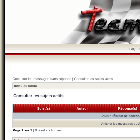
FAQ
-
Consulter les messages sans réponse
|
Consulter les sujets actifs
Index du forum
Consulter les sujets actifs
Sujet(s)
Auteur
Réponse(s)
Aucun résultat ne corresp
Afficher les messages publ
Page
1
sur
1
[ 0 résultats trouvés ]