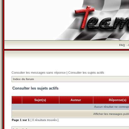
FAQ
-
Consulter les messages sans réponse
|
Consulter les sujets actifs
Index du forum
Consulter les sujets actifs
Sujet(s)
Auteur
Réponse(s)
Aucun résultat ne corresp
Afficher les messages publ
Page
1
sur
1
[ 0 résultats trouvés ]