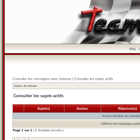
FAQ
-
Consulter les messages sans réponse
|
Consulter les sujets actifs
Index du forum
Consulter les sujets actifs
Sujet(s)
Auteur
Réponse(s)
Aucun résultat ne corresp
Afficher les messages publ
Page
1
sur
1
[ 0 résultats trouvés ]