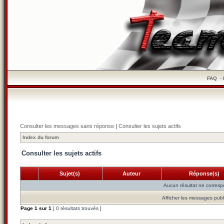
FAQ
-
Consulter les messages sans réponse
|
Consulter les sujets actifs
Index du forum
Consulter les sujets actifs
Sujet(s)
Auteur
Réponse(s)
Aucun résultat ne corresp
Afficher les messages publ
Page
1
sur
1
[ 0 résultats trouvés ]