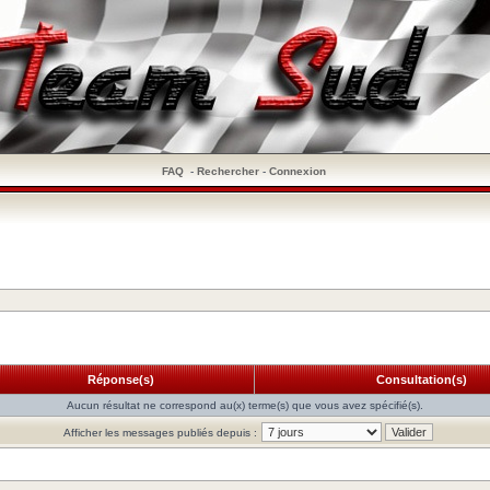
FAQ
-
Rechercher
-
Connexion
Réponse(s)
Consultation(s)
Aucun résultat ne correspond au(x) terme(s) que vous avez spécifié(s).
Afficher les messages publiés depuis :