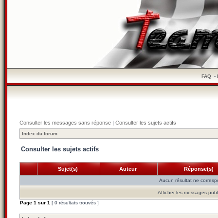
FAQ
-
Consulter les messages sans réponse
|
Consulter les sujets actifs
Index du forum
Consulter les sujets actifs
Sujet(s)
Auteur
Réponse(s)
Aucun résultat ne corresp
Afficher les messages publ
Page
1
sur
1
[ 0 résultats trouvés ]