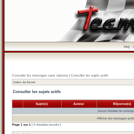
FAQ
-
Consulter les messages sans réponse
|
Consulter les sujets actifs
Index du forum
Consulter les sujets actifs
Sujet(s)
Auteur
Réponse(s)
Aucun résultat ne corresp
Afficher les messages publ
Page
1
sur
1
[ 0 résultats trouvés ]