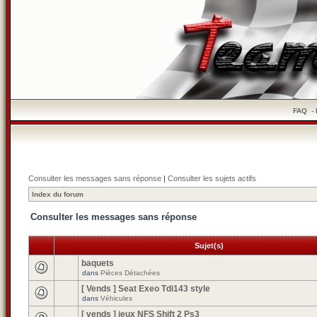
FAQ
-
Consulter les messages sans réponse
|
Consulter les sujets actifs
Index du forum
Consulter les messages sans réponse
Sujet(s)
baquets
dans
Pièces Détachées
[ Vends ] Seat Exeo Tdi143 style
dans
Véhicules
[ vends ] jeux NFS Shift 2 Ps3