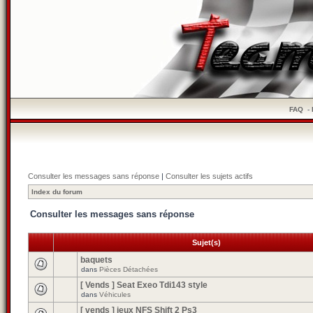
FAQ
-
Consulter les messages sans réponse
|
Consulter les sujets actifs
Index du forum
Consulter les messages sans réponse
Sujet(s)
baquets
dans
Pièces Détachées
[ Vends ] Seat Exeo Tdi143 style
dans
Véhicules
[ vends ] jeux NFS Shift 2 Ps3