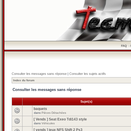
FAQ
-
Consulter les messages sans réponse
|
Consulter les sujets actifs
Index du forum
Consulter les messages sans réponse
Sujet(s)
baquets
dans
Pièces Détachées
[ Vends ] Seat Exeo Tdi143 style
dans
Véhicules
[ vends ] jeux NFS Shift 2 Ps3