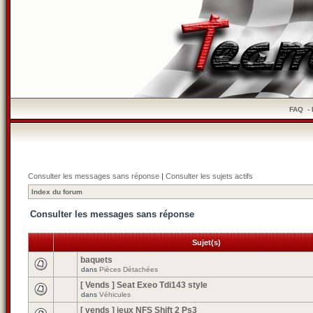
FAQ
-
Consulter les messages sans réponse
|
Consulter les sujets actifs
Index du forum
Consulter les messages sans réponse
Sujet(s)
baquets
dans
Pièces Détachées
[ Vends ] Seat Exeo Tdi143 style
dans
Véhicules
[ vends ] jeux NFS Shift 2 Ps3