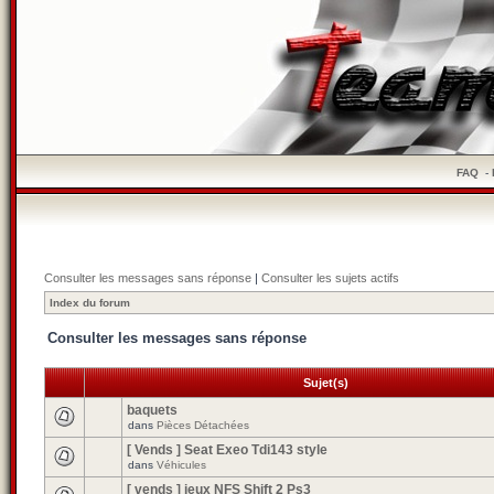
FAQ
-
Consulter les messages sans réponse
|
Consulter les sujets actifs
Index du forum
Consulter les messages sans réponse
Sujet(s)
baquets
dans
Pièces Détachées
[ Vends ] Seat Exeo Tdi143 style
dans
Véhicules
[ vends ] jeux NFS Shift 2 Ps3