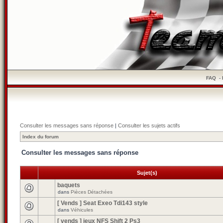
FAQ
-
Consulter les messages sans réponse
|
Consulter les sujets actifs
Index du forum
Consulter les messages sans réponse
Sujet(s)
baquets
dans
Pièces Détachées
[ Vends ] Seat Exeo Tdi143 style
dans
Véhicules
[ vends ] jeux NFS Shift 2 Ps3