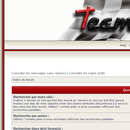
FAQ
-
Consulter les messages sans réponse
|
Consulter les sujets actifs
Index du forum
Ques
Rechercher par mots-clés :
Insérez
+
devant un mot qui doit être trouvé et
-
devant un mot qui doit être ignoré.
Insérez une liste de mots séparés entre des barres verticales discontinues
|
si seul un
des mots doit être trouvé. Utilisez * comme joker si vous souhaitez effectuer des
recherches partielles.
Rechercher par auteur :
Utilisez * comme joker si vous souhaitez effectuer des recherches partielles.
Rechercher dans le(s) forum(s) :