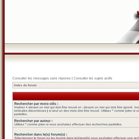
Consulter les messages sans réponse
|
Consulter les sujets actifs
Index du forum
Rechercher par mots-clés :
Insérez
+
devant un mot qui doit être trouvé et
-
devant un mot qui doit être ignoré. In
verticales discontinues
|
si seul un des mots doit être trouvé. Utilisez * comme joker si
partielles.
Rechercher par auteur :
Utilisez * comme joker si vous souhaitez effectuer des recherches partielles.
Rechercher dans le(s) forum(s) :
Sélectionnez le forum ou les forums dans le(s)quel(s) vous souhaitez effectuer une re