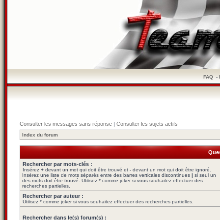
FAQ
-
Consulter les messages sans réponse
|
Consulter les sujets actifs
Index du forum
Ques
Rechercher par mots-clés :
Insérez
+
devant un mot qui doit être trouvé et
-
devant un mot qui doit être ignoré.
Insérez une liste de mots séparés entre des barres verticales discontinues
|
si seul un
des mots doit être trouvé. Utilisez * comme joker si vous souhaitez effectuer des
recherches partielles.
Rechercher par auteur :
Utilisez * comme joker si vous souhaitez effectuer des recherches partielles.
Rechercher dans le(s) forum(s) :