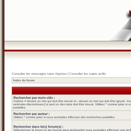
Consulter les messages sans réponse
|
Consulter les sujets actifs
Index du forum
Rechercher par mots-clés :
Insérez
+
devant un mot qui doit être trouvé et
-
devant un mot qui doit être ignoré. In
verticales discontinues
|
si seul un des mots doit être trouvé. Utilisez * comme joker si
partielles.
Rechercher par auteur :
Utilisez * comme joker si vous souhaitez effectuer des recherches partielles.
Rechercher dans le(s) forum(s) :
Sélectionnez le forum ou les forums dans le(s)quel(s) vous souhaitez effectuer une re