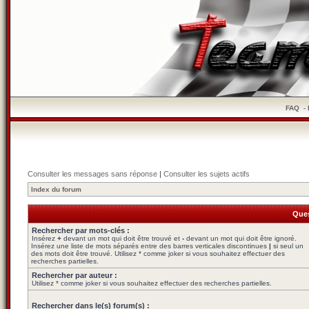
FAQ
-
Consulter les messages sans réponse
|
Consulter les sujets actifs
Index du forum
Ques
Rechercher par mots-clés :
Insérez
+
devant un mot qui doit être trouvé et
-
devant un mot qui doit être ignoré.
Insérez une liste de mots séparés entre des barres verticales discontinues
|
si seul un
des mots doit être trouvé. Utilisez * comme joker si vous souhaitez effectuer des
recherches partielles.
Rechercher par auteur :
Utilisez * comme joker si vous souhaitez effectuer des recherches partielles.
Rechercher dans le(s) forum(s) :