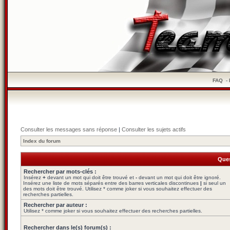
FAQ
-
Consulter les messages sans réponse
|
Consulter les sujets actifs
Index du forum
Ques
Rechercher par mots-clés :
Insérez
+
devant un mot qui doit être trouvé et
-
devant un mot qui doit être ignoré.
Insérez une liste de mots séparés entre des barres verticales discontinues
|
si seul un
des mots doit être trouvé. Utilisez * comme joker si vous souhaitez effectuer des
recherches partielles.
Rechercher par auteur :
Utilisez * comme joker si vous souhaitez effectuer des recherches partielles.
Rechercher dans le(s) forum(s) :