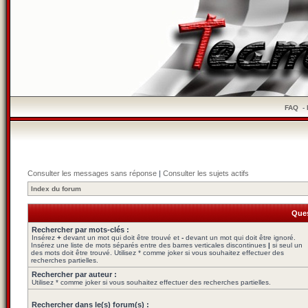
FAQ
-
Consulter les messages sans réponse
|
Consulter les sujets actifs
Index du forum
Ques
Rechercher par mots-clés :
Insérez
+
devant un mot qui doit être trouvé et
-
devant un mot qui doit être ignoré.
Insérez une liste de mots séparés entre des barres verticales discontinues
|
si seul un
des mots doit être trouvé. Utilisez * comme joker si vous souhaitez effectuer des
recherches partielles.
Rechercher par auteur :
Utilisez * comme joker si vous souhaitez effectuer des recherches partielles.
Rechercher dans le(s) forum(s) :