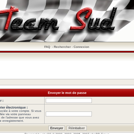
FAQ
-
Rechercher
-
Connexion
Envoyer le mot de passe
r :
ier électronique :
ociée à votre compte. Si vous
fiée via votre panneau
agit de l’adresse que vous avez
re enregistrement.