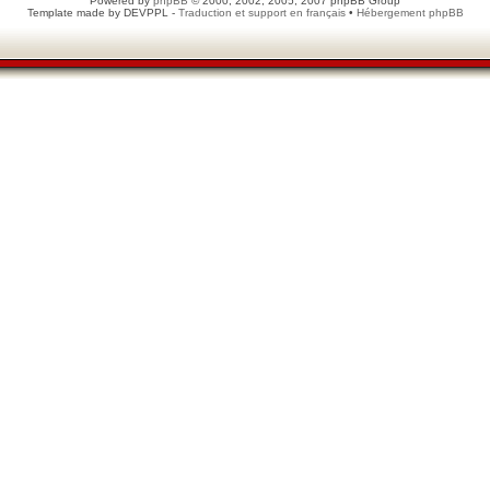
Powered by
phpBB
© 2000, 2002, 2005, 2007 phpBB Group
Template made by
DEVPPL
-
Traduction et support en français
•
Hébergement phpBB