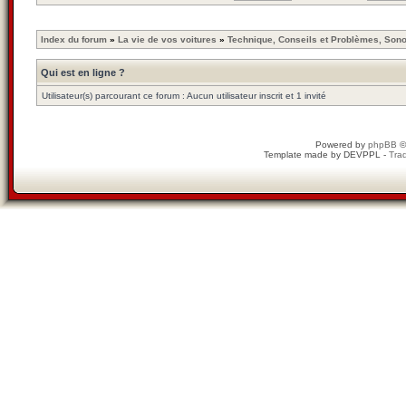
Index du forum
»
La vie de vos voitures
»
Technique, Conseils et Problèmes, Son
Qui est en ligne ?
Utilisateur(s) parcourant ce forum : Aucun utilisateur inscrit et 1 invité
Powered by
phpBB
©
Template made by
DEVPPL
-
Trad