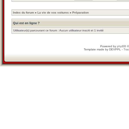
Index du forum
»
La vie de vos voitures
»
Préparation
Qui est en ligne ?
Utilisateur(s) parcourant ce forum : Aucun utilisateur inscrit et 1 invité
Powered by
phpBB
©
Template made by
DEVPPL
-
Trad