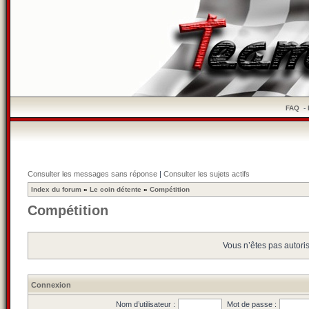
FAQ
-
Consulter les messages sans réponse
|
Consulter les sujets actifs
Index du forum
»
Le coin détente
»
Compétition
Compétition
Vous n’êtes pas autoris
Connexion
Nom d’utilisateur :
Mot de passe :