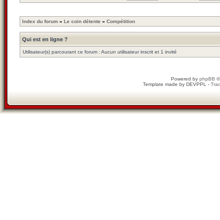
Index du forum
»
Le coin détente
»
Compétition
Qui est en ligne ?
Utilisateur(s) parcourant ce forum : Aucun utilisateur inscrit et 1 invité
Powered by
phpBB
©
Template made by
DEVPPL
-
Trad