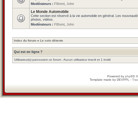
Modérateurs :
Fl0rent
,
John
Le Monde Automobile
Cette section est réservé à la vie automobile en général. Les nouveauté
photos, vidéos.
Modérateurs :
Fl0rent
,
John
Index du forum
»
Le coin détente
Qui est en ligne ?
Utilisateur(s) parcourant ce forum : Aucun utilisateur inscrit et 1 invité
Powered by
phpBB
©
Template made by
DEVPPL
-
Trad