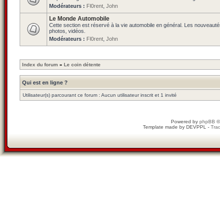
Modérateurs :
Fl0rent
,
John
Le Monde Automobile
Cette section est réservé à la vie automobile en général. Les nouveauté
photos, vidéos.
Modérateurs :
Fl0rent
,
John
Index du forum
»
Le coin détente
Qui est en ligne ?
Utilisateur(s) parcourant ce forum : Aucun utilisateur inscrit et 1 invité
Powered by
phpBB
©
Template made by
DEVPPL
-
Trad