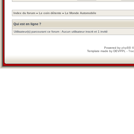
Index du forum
»
Le coin détente
»
Le Monde Automobile
Qui est en ligne ?
Utilisateur(s) parcourant ce forum : Aucun utilisateur inscrit et 1 invité
Powered by
phpBB
©
Template made by
DEVPPL
-
Trad