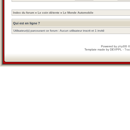
Index du forum
»
Le coin détente
»
Le Monde Automobile
Qui est en ligne ?
Utilisateur(s) parcourant ce forum : Aucun utilisateur inscrit et 1 invité
Powered by
phpBB
©
Template made by
DEVPPL
-
Trad