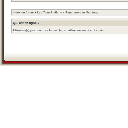
Index du forum
»
Les TeamSudiens
»
Rencontres et Meetings
Qui est en ligne ?
Utilisateur(s) parcourant ce forum : Aucun utilisateur inscrit et 1 invité