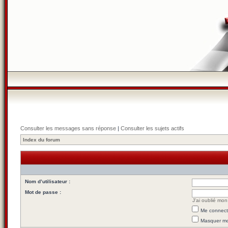
Consulter les messages sans réponse
|
Consulter les sujets actifs
Index du forum
Nom d’utilisateur :
Mot de passe :
J’ai oublié mo
Me connecte
Masquer mon