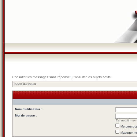
Consulter les messages sans réponse
|
Consulter les sujets actifs
Index du forum
Nom d’utilisateur :
Mot de passe :
J’ai oublié mo
Me connecte
Masquer mon