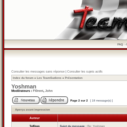
FAQ
-
Consulter les messages sans réponse
|
Consulter les sujets actifs
Index du forum
»
Les TeamSudiens
»
Présentation
Yoshman
Modérateurs :
Fl0rent
,
John
Page
2
sur
2
[ 18 message(s) ]
Aperçu avant impression
Auteur
TofDom
Sujet du message :
Re: Yoshman