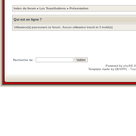
Index du forum
»
Les TeamSudiens
»
Présentation
Qui est en ligne ?
Utilisateur(s) parcourant ce forum : Aucun utilisateur inscrit et 3 invité(s)
Recherche de :
Powered by
phpBB
©
Template made by
DEVPPL
-
Trad