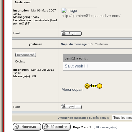
Modérateur
_________________
Inscription :
Mar 06 Mars 2007
19:11
http://glominer81.spaces.live.com/
Message(s) :
7467
Localisation :
Les Avalats (bled
pommé) (81)
Haut
yoshman
Sujet du message :
Re: Yoshman
benji11 a écrit :
Cycliste
Salut yosh !!!
Inscription :
Lun 23 Juil 2012
12:13
Message(s) :
89
Merci copain
Haut
Afficher les messages publiés depuis :
Page
2
sur
2
[ 18 message(s) ]