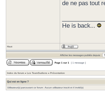
de ne pas tout 
_____________
He is back...
Haut
Afficher les messages publiés depuis :
Page
1
sur
1
[ 1 message ]
Index du forum
»
Les TeamSudiens
»
Présentation
Qui est en ligne ?
Utilisateur(s) parcourant ce forum : Aucun utilisateur inscrit et 4 invité(s)