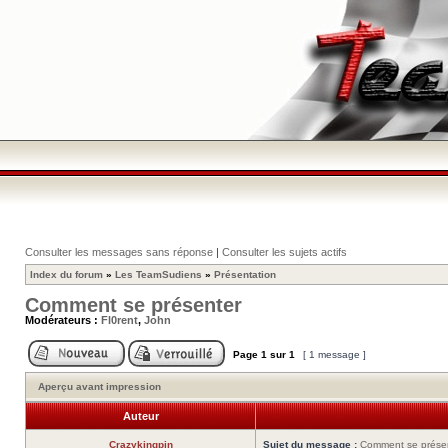
Consulter les messages sans réponse
|
Consulter les sujets actifs
Index du forum
»
Les TeamSudiens
»
Présentation
Comment se présenter
Modérateurs :
Fl0rent
,
John
Page
1
sur
1
[ 1 message ]
Aperçu avant impression
Auteur
Crazykingpin
Sujet du message :
Comment se prése