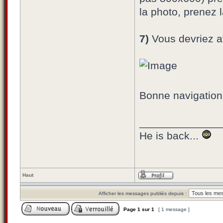
la photo, prenez 
7)
Vous devriez av
Bonne navigatio
______________
He is back...
Haut
Afficher les messages publiés depuis :
Page
1
sur
1
[ 1 message ]