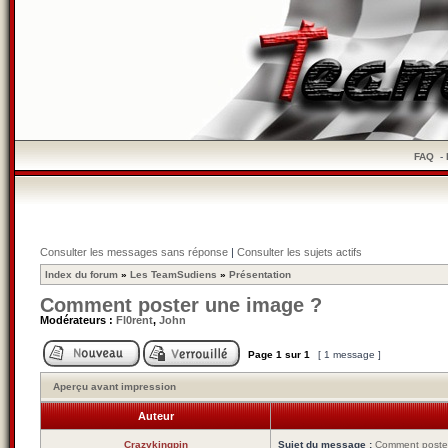
FAQ
-
Consulter les messages sans réponse
|
Consulter les sujets actifs
Index du forum
»
Les TeamSudiens
»
Présentation
Comment poster une image ?
Modérateurs :
Fl0rent
,
John
Page
1
sur
1
[ 1 message ]
Aperçu avant impression
Auteur
Crazykingpin
Sujet du message :
Comment poste