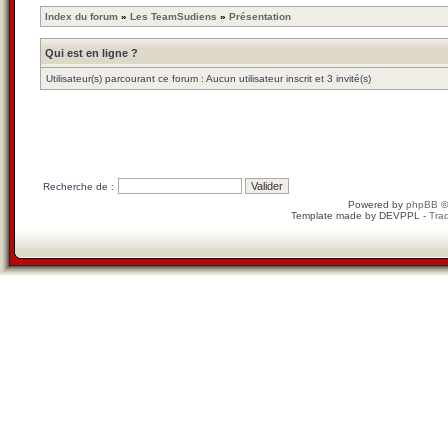
Index du forum
»
Les TeamSudiens
»
Présentation
Qui est en ligne ?
Utilisateur(s) parcourant ce forum : Aucun utilisateur inscrit et 3 invité(s)
Recherche de :
Powered by
phpBB
©
Template made by
DEVPPL
-
Trad