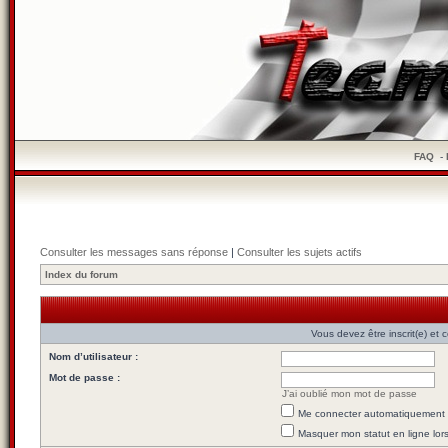
FAQ
-
Consulter les messages sans réponse
|
Consulter les sujets actifs
Index du forum
Vous devez être inscrit(e) et
Nom d’utilisateur :
Mot de passe :
J’ai oublié mon mot de passe
Me connecter automatiquement l
Masquer mon statut en ligne lor