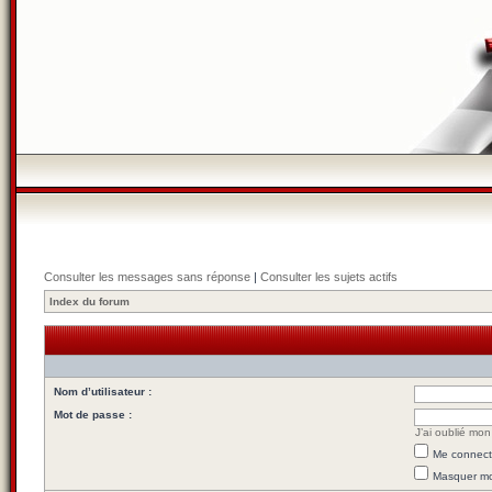
Consulter les messages sans réponse
|
Consulter les sujets actifs
Index du forum
Nom d’utilisateur :
Mot de passe :
J’ai oublié mo
Me connecte
Masquer mon