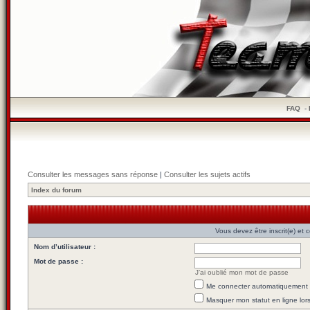
FAQ
-
Consulter les messages sans réponse
|
Consulter les sujets actifs
Index du forum
Vous devez être inscrit(e) et
Nom d’utilisateur :
Mot de passe :
J’ai oublié mon mot de passe
Me connecter automatiquement l
Masquer mon statut en ligne lor