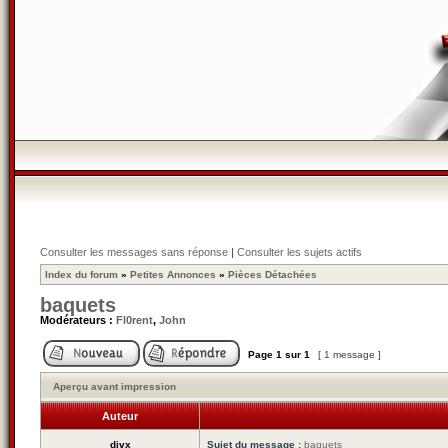
Consulter les messages sans réponse
|
Consulter les sujets actifs
Index du forum
»
Petites Annonces
»
Pièces Détachées
baquets
Modérateurs :
Fl0rent
,
John
Page
1
sur
1
[ 1 message ]
Aperçu avant impression
Auteur
divx
Sujet du message :
baquets