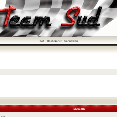
FAQ
-
Rechercher
-
Connexion
Message
help