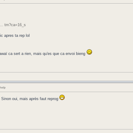
 ... tm?ca=16_s
ic apres ta rep lol
aï ca sert a rien, mais qu'es que ca envoi bieng
help
t. Sinon oui, mais après faut reprog