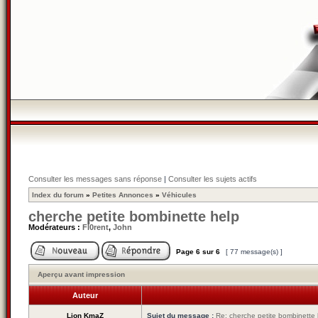
Consulter les messages sans réponse
|
Consulter les sujets actifs
Index du forum
»
Petites Annonces
»
Véhicules
cherche petite bombinette help
Modérateurs :
Fl0rent
,
John
Page
6
sur
6
[ 77 message(s) ]
Aperçu avant impression
Auteur
Lion KmaZ
Sujet du message :
Re: cherche petite bombinette 