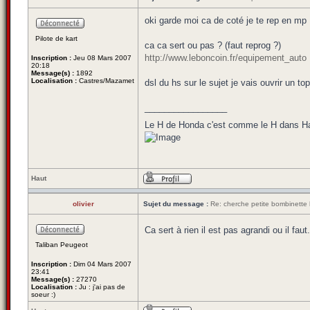
oki garde moi ca de coté je te rep en mp
Pilote de kart
ca ca sert ou pas ? (faut reprog ?)
http://www.leboncoin.fr/equipement_auto
Inscription :
Jeu 08 Mars 2007
20:18
Message(s) :
1892
Localisation :
Castres/Mazamet
dsl du hs sur le sujet je vais ouvrir un top
_________________
Le H de Honda c'est comme le H dans Haw
Haut
olivier
Sujet du message :
Re: cherche petite bombinette 
Ca sert à rien il est pas agrandi ou il fau
Taliban Peugeot
Inscription :
Dim 04 Mars 2007
23:41
Message(s) :
27270
Localisation :
Ju : j'ai pas de
soeur :)