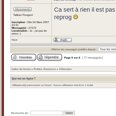
Ca sert à rien il est pa
Taliban Peugeot
reprog
Inscription :
Dim 04 Mars 2007
23:41
Message(s) :
27270
Localisation :
Ju : j'ai pas de
soeur :)
Haut
Afficher les messages publiés depuis :
Page
6
sur
6
[ 77 message(s) ]
Index du forum
»
Petites Annonces
»
Véhicules
Qui est en ligne ?
Utilisateur(s) parcourant ce forum : Aucun utilisateur inscrit et 1 invité
Recherche de :