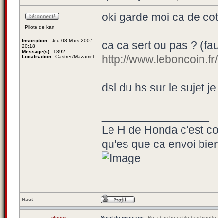
oki garde moi ca de cot
Pilote de kart
Inscription :
Jeu 08 Mars 2007
ca ca sert ou pas ? (fa
20:18
Message(s) :
1892
http://www.leboncoin.f
Localisation :
Castres/Mazamet
dsl du hs sur le sujet je
_________________
Le H de Honda c'est co
qu'es que ca envoi bi
Haut
olivier
Sujet du message :
Re: cherche petite bombinette 