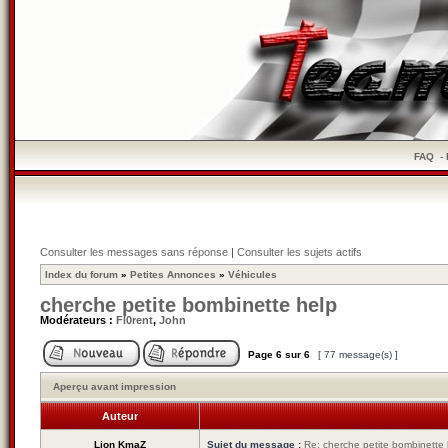
FAQ
-
Consulter les messages sans réponse
|
Consulter les sujets actifs
Index du forum
»
Petites Annonces
»
Véhicules
cherche petite bombinette help
Modérateurs :
Fl0rent
,
John
Page
6
sur
6
[ 77 message(s) ]
Aperçu avant impression
Auteur
Lion KmaZ
Sujet du message :
Re: cherche petite bombinette 