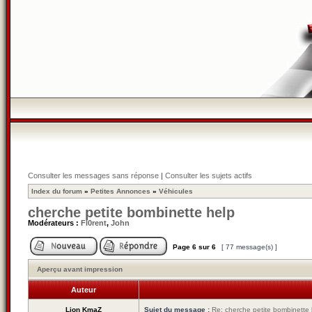
Consulter les messages sans réponse
|
Consulter les sujets actifs
Index du forum
»
Petites Annonces
»
Véhicules
cherche petite bombinette help
Modérateurs :
Fl0rent
,
John
Page
6
sur
6
[ 77 message(s) ]
Aperçu avant impression
Auteur
Lion KmaZ
Sujet du message :
Re: cherche petite bombinette 