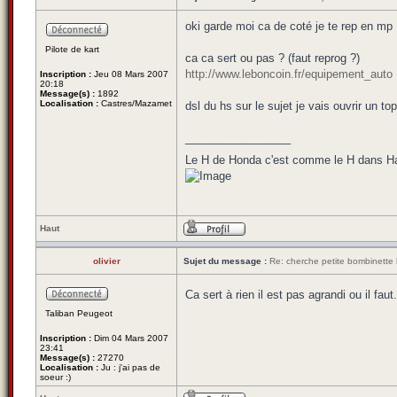
oki garde moi ca de coté je te rep en mp
Pilote de kart
ca ca sert ou pas ? (faut reprog ?)
http://www.leboncoin.fr/equipement_auto
Inscription :
Jeu 08 Mars 2007
20:18
Message(s) :
1892
Localisation :
Castres/Mazamet
dsl du hs sur le sujet je vais ouvrir un top
_________________
Le H de Honda c'est comme le H dans Haw
Haut
olivier
Sujet du message :
Re: cherche petite bombinette 
Ca sert à rien il est pas agrandi ou il fau
Taliban Peugeot
Inscription :
Dim 04 Mars 2007
23:41
Message(s) :
27270
Localisation :
Ju : j'ai pas de
soeur :)