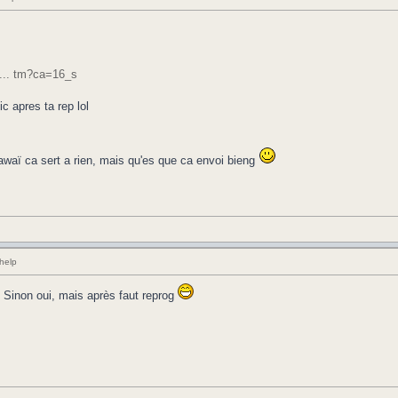
 ... tm?ca=16_s
ic apres ta rep lol
aï ca sert a rien, mais qu'es que ca envoi bieng
help
t. Sinon oui, mais après faut reprog