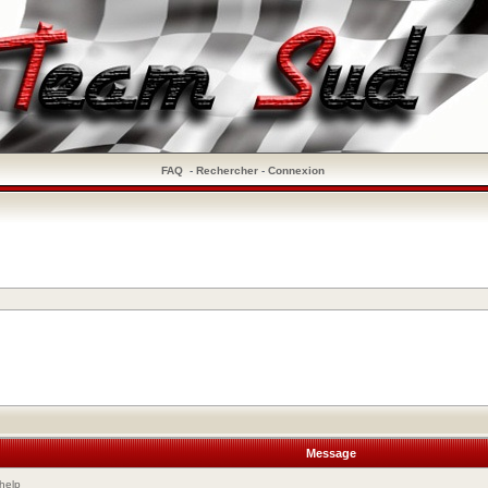
FAQ
-
Rechercher
-
Connexion
Message
help